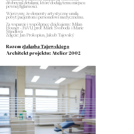
drobnymi detalami, które dodają temu miejscu
pewnej figlarności.
Wierzymy, że elementy artystyczne umilą
pobyt pacjentom i personelowi medycznemu.
Za wsparcie i współpracę dziękujemy: Milan
Houser - FaVU, prof. Mark Svoboda i Marie
Štindlová
Zdjęcie: Jan Prokopius, Jakub Tajovský
Razem z
Jakuba Tajowskiego
Architekt projektu: Atelier 2002