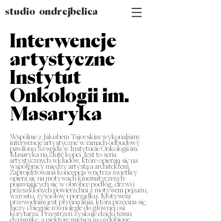
studio ondrejbelica
Interwencje
artystyczne
Instytut
Onkologii im.
Masaryka
Wspólnie z Jakubem Tajovskim wykonaliśmy
interwencje artystyczne w ramach odbudowy
pawilonu Szwejda w Instytucie Onkologii im.
Masaryka na Žluté kopci. Jest to seria
artystycznych wkładów, które opierają się na
współpracy między artystą a architektem.
Zaprojektowana koncepcja wnętrza świetlicy
opiera się na motywach kinematycznych
pojawiających się w obróbce podłóg, drzwi i
przeszklonych powierzchni z motywem pejzażu,
wzrostu, żywiołów i porządku. Motywem
przewodnim jest płynna linia, która przecina się,
łączy i biegnie równolegle do głównej osi
korytarza. Przestrzeń zyskuje dzięki temu
dynamikę, a niektóre miejsca są ozdobione