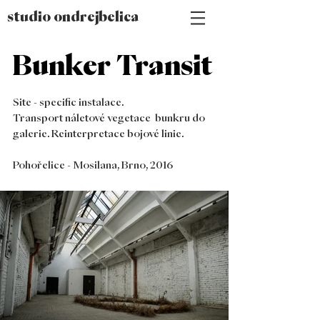
studio ondrejbelica
Bunker Transit
Site - specific instalace.
Transport náletové vegetace bunkru do
galerie. Reinterpretace bojové linie.
Pohořelice - Mosilana, Brno, 2016